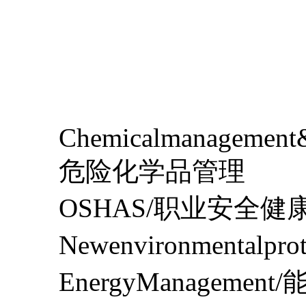
Chemicalmanagement&
危险化学品管理
OSHAS/职业安全健
Newenvironmentalpr
EnergyManagement