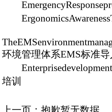
EmergencyResponsep
ErgonomicsAwarenes
TheEMSenvironmentmanagem
环境管理体系EMS标准导
Enterprisedevelopmen
培训
上一页：
抱歉暂无数据